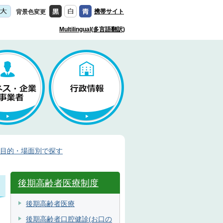
携帯サイト
背景色変更
Multilingual(多言語翻訳)
目的・場面別で探す
後期高齢者医療制度
後期高齢者医療
後期高齢者口腔健診(お口の