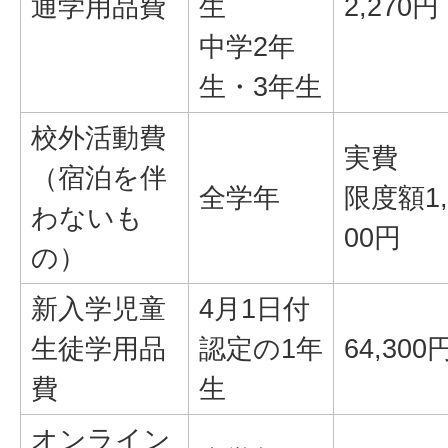
通学用品費
生
2,270円
中学2年
生・3年生
校外活動費
実費
（宿泊を伴
全学年
限度額1,
わないも
00円
の）
新入学児童
4月1日付
生徒学用品
認定の1年
64,300
費
生
オンライン