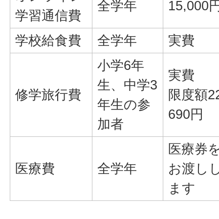
全学年
15,000
学習通信費
学校給食費
全学年
実費
小学6年
実費
生、中学3
修学旅行費
限度額22
年生の参
690円
加者
医療券
医療費
全学年
お渡し
ます