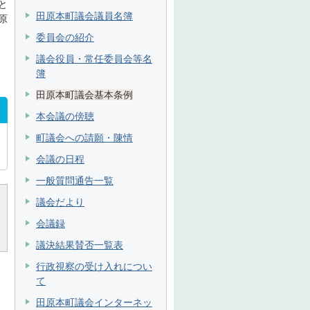
と
田原本町議会議員名簿
原
委員会の紹介
議会役員・常任委員会等名
簿
田原本町議会基本条例
本会議の傍聴
町議会への請願・陳情
会議の日程
一般質問通告一覧
議会だより
会議録
議決結果賛否一覧表
行政視察の受け入れについ
て
田原本町議会インターネッ