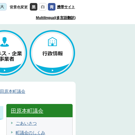
携帯サイト
背景色変更
Multilingual(多言語翻訳)
田原本町議会
田原本町議会
ごあいさつ
町議会のしくみ