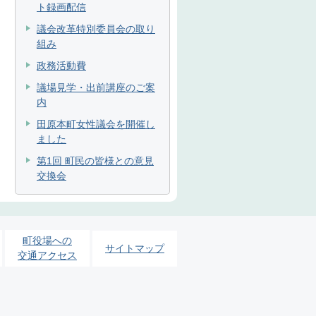
ト録画配信
議会改革特別委員会の取り
組み
政務活動費
議場見学・出前講座のご案
内
田原本町女性議会を開催し
ました
第1回 町民の皆様との意見
交換会
町役場への
サイトマップ
交通アクセス