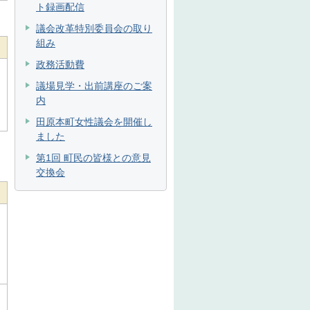
ト録画配信
議会改革特別委員会の取り
組み
政務活動費
議場見学・出前講座のご案
内
田原本町女性議会を開催し
ました
第1回 町民の皆様との意見
交換会