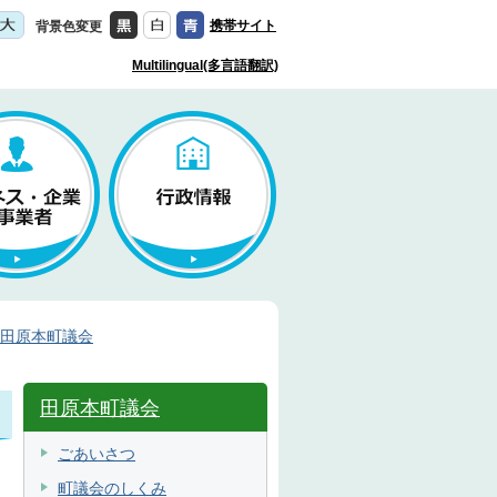
携帯サイト
背景色変更
Multilingual(多言語翻訳)
田原本町議会
田原本町議会
ごあいさつ
町議会のしくみ