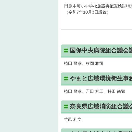
田原本町小中学校施設再配置検討特
（令和7年10月3日設置）
国保中央病院組合議会
植田 昌孝、杉岡 雅司
やまと広域環境衛生事
植田 昌孝、𠮷田 容工、持田 尚顕
奈良県広域消防組合議
竹邑 利文