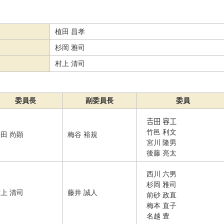
植田 昌孝
杉岡 雅司
村上 清司
委員長
副委員長
委員
𠮷田 容工
竹邑 利文
田 尚顕
梅谷 裕規
宮川 隆男
後藤 亮太
西川 六男
杉岡 雅司
上 清司
藤井 誠人
前砂 政直
梅本 直子
名越 豊