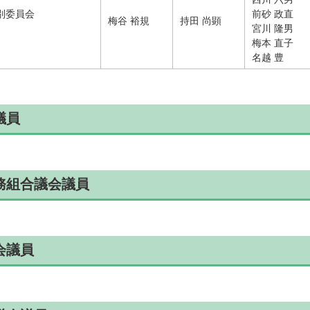
別委員会
前砂 政直
梅谷 裕規
持田 尚顕
宮川 隆男
梅本 直子
名越 豊
議員
務組合議会議員
会議員