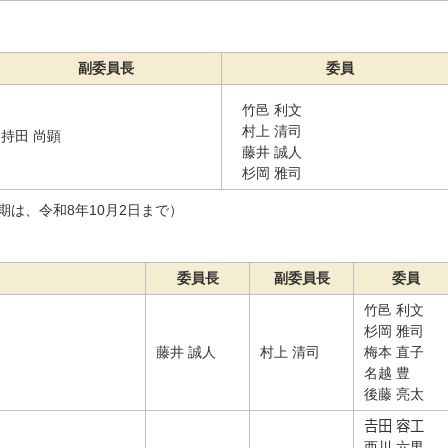
副委員長
委員
竹邑 利文
村上 清司
持田 尚顕
藤井 誠人
杉岡 雅司
期は、令和8年10月2日まで）
委員長
副委員長
委員
竹邑 利文
杉岡 雅司
藤井 誠人
村上 清司
梅本 直子
名越 豊
後藤 亮太
𠮷田 容工
西川 六男