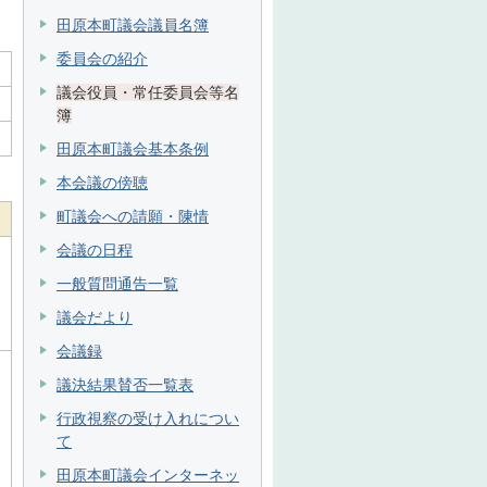
田原本町議会議員名簿
委員会の紹介
議会役員・常任委員会等名
簿
田原本町議会基本条例
本会議の傍聴
町議会への請願・陳情
会議の日程
一般質問通告一覧
議会だより
会議録
議決結果賛否一覧表
行政視察の受け入れについ
て
田原本町議会インターネッ