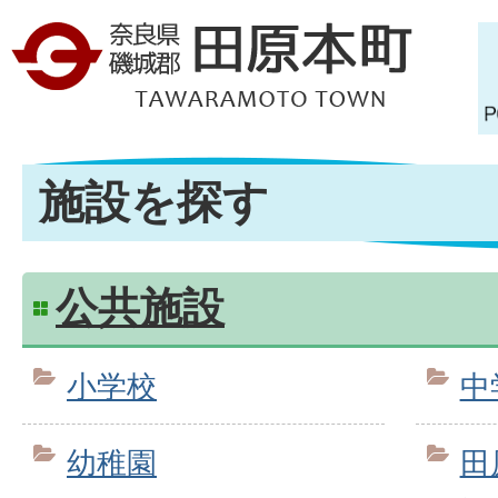
施設を探す
公共施設
小学校
中
幼稚園
田