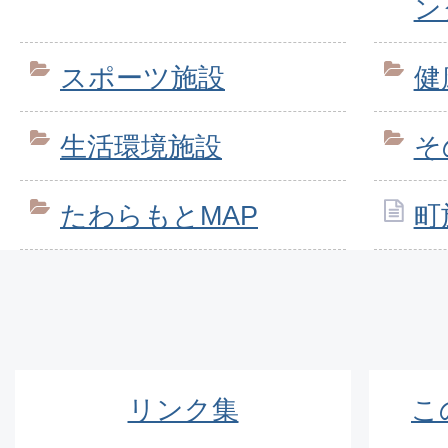
ン
スポーツ施設
健
生活環境施設
そ
たわらもとMAP
町
リンク集
こ