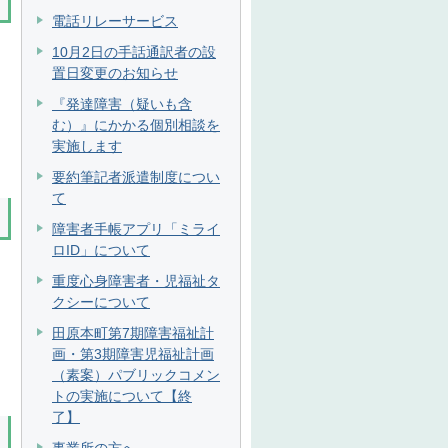
電話リレーサービス
10月2日の手話通訳者の設
置日変更のお知らせ
『発達障害（疑いも含
む）』にかかる個別相談を
実施します
要約筆記者派遣制度につい
て
障害者手帳アプリ「ミライ
ロID」について
重度心身障害者・児福祉タ
クシーについて
田原本町第7期障害福祉計
画・第3期障害児福祉計画
（素案）パブリックコメン
トの実施について【終
了】