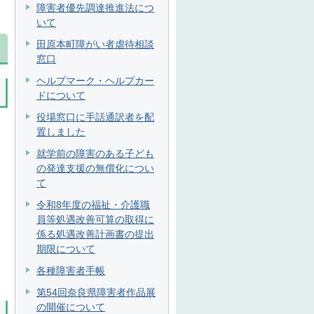
障害者優先調達推進法につ
いて
田原本町障がい者虐待相談
窓口
ヘルプマーク・ヘルプカー
ドについて
役場窓口に手話通訳者を配
置しました
就学前の障害のある子ども
の発達支援の無償化につい
て
令和8年度の福祉・介護職
員等処遇改善可算の取得に
係る処遇改善計画書の提出
期限について
各種障害者手帳
第54回奈良県障害者作品展
の開催について