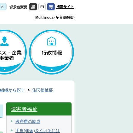
携帯サイト
背景色変更
Multilingual(多言語翻訳)
組織から探す
住民福祉部
障害者福祉
医療費の助成
手当(年金)をうけるには