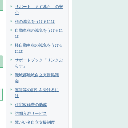
サポートします暮らしの安
心
税の減免をうけるには
自動車税の減免をうけるに
は
軽自動車税の減免をうける
には
サポートブック「リンクぷ
らす」
磯城郡地域自立支援協議
会
運賃等の割引を受けるに
は
住宅改修費の助成
訪問入浴サービス
障がい者自立支援制度