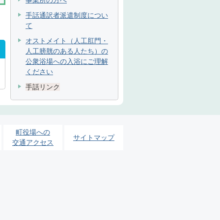
事業所の方へ
手話通訳者派遣制度につい
て
オストメイト（人工肛門・
人工膀胱のある人たち）の
公衆浴場への入浴にご理解
ください
手話リンク
町役場への
サイトマップ
交通アクセス