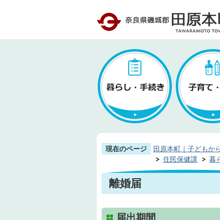
現在のページ
田原本町｜子どもか
住民保健課
暮
離婚届
届出期間