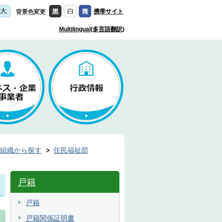
携帯サイト
背景色変更
Multilingual(多言語翻訳)
組織から探す
住民福祉部
戸籍
戸籍
戸籍関係証明書