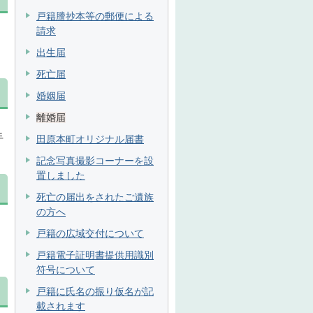
戸籍謄抄本等の郵便による
請求
出生届
死亡届
婚姻届
離婚届
手
田原本町オリジナル届書
記念写真撮影コーナーを設
置しました
死亡の届出をされたご遺族
の方へ
戸籍の広域交付について
戸籍電子証明書提供用識別
符号について
戸籍に氏名の振り仮名が記
載されます