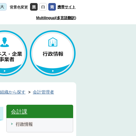
携帯サイト
背景色変更
Multilingual(多言語翻訳)
組織から探す
会計管理者
会計課
行政情報