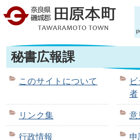
秘書広報課
このサイトについて
ビ
者
リンク集
意
行政情報
申