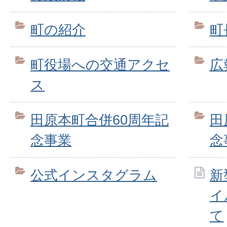
町の紹介
町
町役場への交通アクセ
広
ス
田原本町合併60周年記
田
念事業
念
公式インスタグラム
新
イ
て