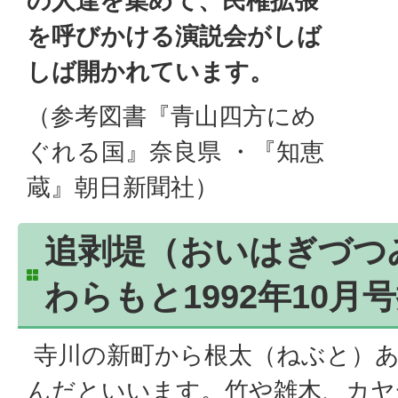
の人達を集めて、民権拡張
を呼びかける演説会がしば
しば開かれています。
（参考図書『青山四方にめ
ぐれる国』奈良県 ・『知恵
蔵』朝日新聞社）
追剥堤（おいはぎづつ
わらもと1992年10月
寺川の新町から根太（ねぶと）
んだといいます。竹や雑木、カヤ