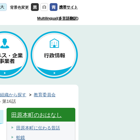
携帯サイト
背景色変更
Multilingual(多言語翻訳)
組織から探す
教育委員会
 第16話
田原本町のおはなし
田原本町に伝わる昔話
蛇鏡