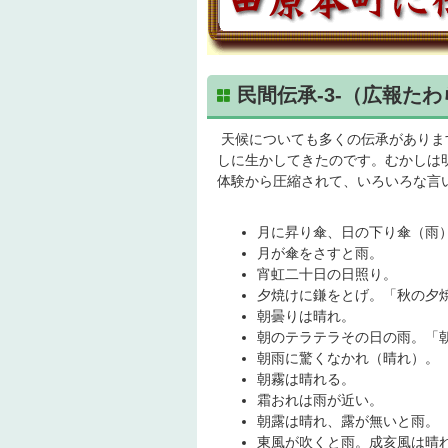
民間伝承-3-（広報たわ
天候についても多くの伝承がありま
しに生かしてきたのです。むかしは
体験から圧縮されて、いろいろな言
月に昇り傘、日の下り傘（雨
月が傘をさすと雨。
宵虹二十日の日照り。
夕焼けに鎌をとげ。「秋の夕
朝曇りは晴れ。
朝のテラテラその日の雨。「
朝雨に驚くなかれ（晴れ）。
朝霧は晴れる。
霜おれは雨が近い。
朝露は晴れ、露が無いと雨。
東風が吹くと雨。成亥風は晴