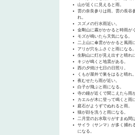
山が近くに見えると雨。
雲の奈良参りは雨。雲の長谷
れ。
スズメの行水雨近い。
金剛山に霧がかかると時雨が
モズが鳴いたら天気になる。
二上山に傘雲がかかると風雨
アリが穴をふさぐと雨になる
生駒山に灯が見え出すと晴れ
キジが鳴くと地震がある。
西の夕焼け七日の日照り。
くもが屋外で巣をはると晴れ
夜むせたら雨が近い。
白子が飛ぶと雨になる。
寺の鐘が近くで聞こえたら雨
カエルが木に登って鳴くと雨
庭石がようずでぬれると雨。
猫が顔を洗うと雨になる。
二月堂のお水取りがすまぬ間
サイラ（サンマ）が多く捕れ
になる。