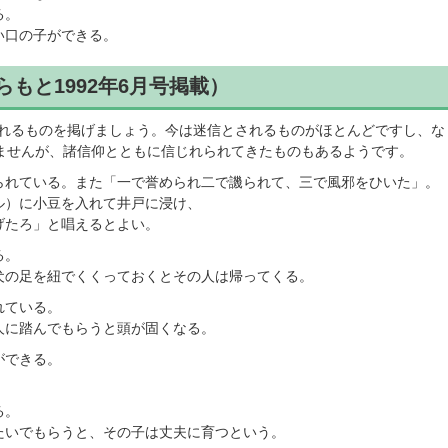
る。
い口の子ができる。
らもと1992年6月号掲載）
れるものを掲げましょう。今は迷信とされるものがほとんどですし、な
ませんが、諸信仰とともに信じれられてきたものもあるようです。
られている。また「一で誉められ二で譏られて、三で風邪をひいた」。
ル）に小豆を入れて井戸に浸け、
げたろ」と唱えるとよい。
る。
犬の足を紐でくくっておくとその人は帰ってくる。
れている。
人に踏んでもらうと頭が固くなる。
ができる。
。
る。
たいでもらうと、その子は丈夫に育つという。