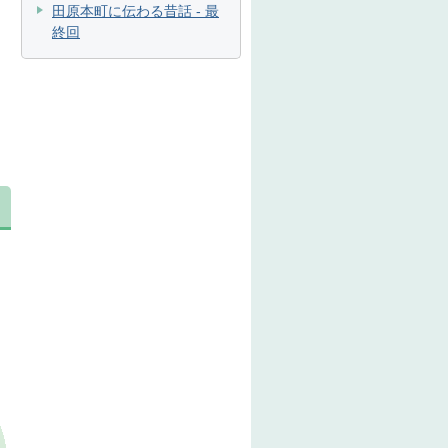
田原本町に伝わる昔話 - 最
終回