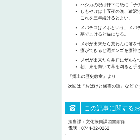
ハシカの呪は軒下に紙に「子
しもやけは十五夜の晩、猿沢
これを三年続けるとよい。
メバチコはメボという。メバ
墓でこけると猫になる。
メボが出来たら茶わんに箸を
瘡ができると泥ダンゴを瘡神
メボが出来たら井戸にザルを
朝、東を向いて草を刈ると手
『郷土の歴史教室』より
次回は『おばけと幽霊の話』などで
この記事に関する
担当課：文化振興課図書館係
電話：0744-32-0262