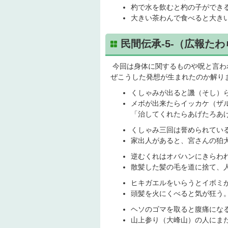
杓で水を飲むと杓の子ができ
大きい茶わんで食べると大き
民間伝承-5-（広報たわ
今回は身体に関するものや呪と言わ
ぜこうした発想が生まれたのか解り
くしゃみが出ると譏（そし）
メボが出来たらイッカケ（ザ
「治してくれたらあげたろあ
くしゃみ三回は誉められてい
家出人があると、宮さんの狛
逆むくれはオバハンにきらわ
散髪した髪の毛を道に捨て、
ヒキガエルをいらうとイボミ
頭髪を火にくべると気が狂う
ヘソのゴマを取ると腹痛にな
山上参り（大峰山）の人にま