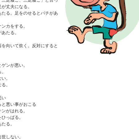
「三足履こ、三足履こ」と言っ
足が丈夫になる。
あたる。足をのせるとバチがあ
ケンカをする。
があたる。
西を向いて炊く。反対にすると
。
とゲンが悪い。
る。
ない。
なる。
悪い
ると悪い事がおこる
チンがはれる。
をひっぱる。
あたる。
。
出世しない。