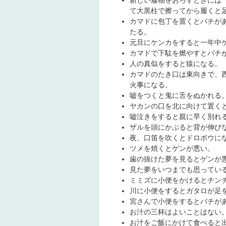
新しい履物をおろすときには
て大黒柱で擦ってから履くと
カマドに包丁を置くとバチが
たる。
元旦にケンカをすると一年中
カマドで下駄を燃やすとバチ
人の真似をすると猿になる。
カマドのたき口は東向きで、
火事になる。
嘘をつくと鬼に舌をぬかれる
ヤカンの口を北に向けて置く
嘘泣きをすると親に早く別れ
ザルを頭にかぶると背が伸び
夜、口笛を吹くとドロボウに
ツメを焼くとゲンが悪い。
歯の抜けた夢を見るとゲンが
見た夢をいつまでも思ってい
ミミズに小便をかけるとチン
川に小便をするとガタロが足
宮さんで小便をするとバチが
お汁の三杯はよいことはない
お汁をご飯にかけて食べると