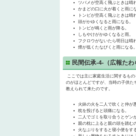
ツバメが空高く飛ぶときは晴
かまどの口に火が着くと雨に
トンビが空高く飛ぶときは晴
頭がかゆくなると雨になる。
トンビが鳴くと雨が降る。
しもやけがかゆくなると雨。
フクロウがないたら明日は晴
煙が低くたなびくと雨になる
民間伝承-4-（広報たわ
ここでは主に家庭生活に関するもの
のがほとんどですが、当時の子供た
教えられて来たのです。
火鉢の火を二人で吹くと仲が
枕を投げると頭痛になる。
二人でゴミを取り合うとゲン
親の枕に上ると親の頭を踏む
火なぶりをすると寝小便をす