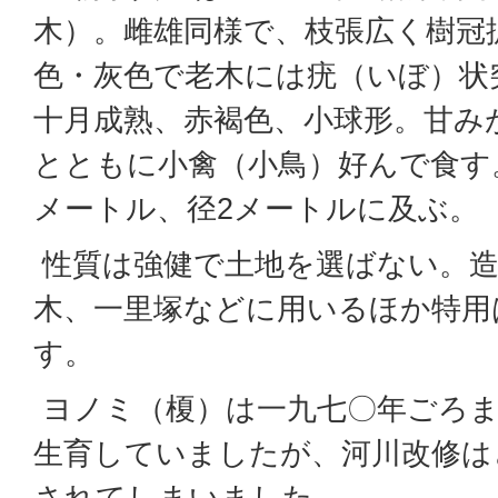
木）。雌雄同様で、枝張広く樹冠
色・灰色で老木には疣（いぼ）状
十月成熟、赤褐色、小球形。甘み
とともに小禽（小鳥）好んで食す
メートル、径2メートルに及ぶ。
性質は強健で土地を選ばない。造
木、一里塚などに用いるほか特用
す。
ヨノミ（榎）は一九七〇年ごろま
生育していましたが、河川改修は
されてしまいました。