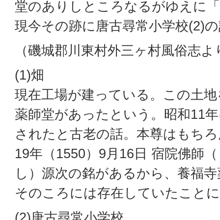
堂のありしところなるがゆえに「
現今その跡に唐古尋常小学校(2)
（磯城郡川東村外三ヶ村風俗志よ
(1)畑
現在工場が建っている。この土地
薬師堂があったという。昭和11
されたと古老の話。本尊はもちろ
19年（1550）9月16日 宿院佛
し）源次の銘があるから、養福寺
そのころには存在していたことに
(2)唐古尋常小学校