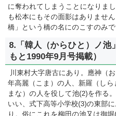
に奪われてしまうことになりまし
も松本にもその面影はありません
橋」という橋の名にのこすのみで
8.「韓人（からひと）ノ池
もと1990年9月号掲載）
川東村大字唐古にあり。應神（おう
年高麗（こま）の人、新羅（しら
まな）の人を役して池(2)を作る
いい、式下高等小学校(3)の東部
り。俗にこれを柳田の池又は御堀(