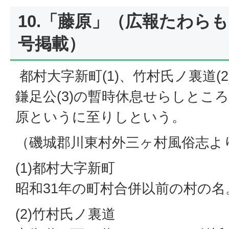
10.「藤原」（広報たわらもと
号掲載）
都村大字新町(1)、竹村氏ノ裏道(
鎌足公(3)の暫時休息せらしとこ
原というに至りしという。
（磯城郡川東村外三ヶ村風俗志よ
(1)都村大字新町
昭和31年の町村合併以前の村の名
(2)竹村氏ノ裏道