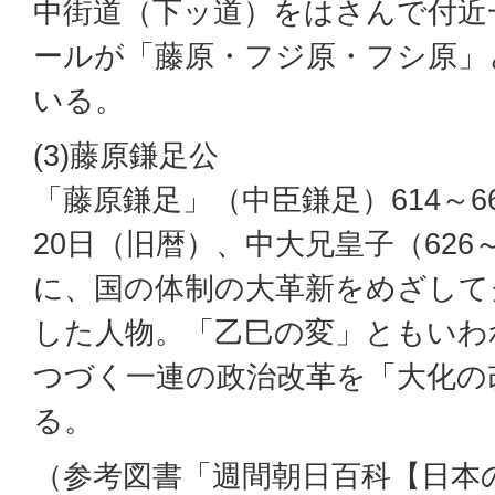
中街道（下ッ道）をはさんで付近一
ールが「藤原・フジ原・フシ原」
いる。
(3)藤原鎌足公
「藤原鎌足」（中臣鎌足）614～66
20日（旧暦）、中大兄皇子（626
に、国の体制の大革新をめざして
した人物。「乙巳の変」ともいわ
つづく一連の政治改革を「大化の
る。
（参考図書「週間朝日百科【日本