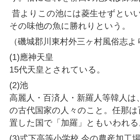
昔よりこの池には菱生せずとい
その味他の魚に勝れりという。
（磯城郡川東村外三ヶ村風俗志よ
(1)應神天皇
15代天皇とされている。
(2)池
高麗人・百済人・新羅人等韓人は
の古代国家の人々のこと。任那は
置した国で「加羅」ともいわれる
(3)式下高等小学校 今の農産加工