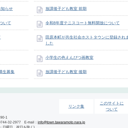
お知らせ
放課後子ども教室 前期
ついて
令和8年度テニスコート無料開放について
て
田原本町が共生社会ホストタウンに登録され
した
小学生の色えんぴつ画教室
講生募集
放課後子ども教室 後期
このサイトに
リンク集
ついて
0-1
-32-2977 E-mail：
info@town.tawaramoto.nara.jp
土・日曜日、祝日を除く)