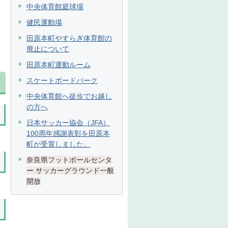
中央体育館庭球場
健民運動場
田原本町やすらぎ体育館の
廃止について
田原本町運動ルーム
スケートボードパーク
中央体育館へ徒歩でお越し
の方へ
日本サッカー協会（JFA）
100周年感謝表彰を田原本
町が受賞しました。
奈良県フットボールセンタ
ー サッカーグラウンド一般
開放