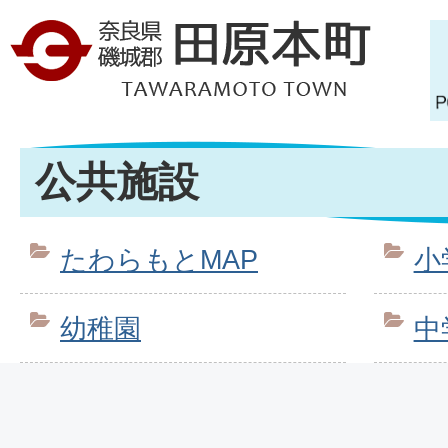
公共施設
たわらもとMAP
小
幼稚園
中