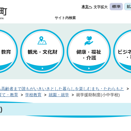
本文へ
文字拡大
サイト内検索
ら高齢者まで誰もがいきいきとした暮らしを楽しむまち・たわらもと
育て・教育
学校教育
就園・就学
就学援助制度(小中学校)
)