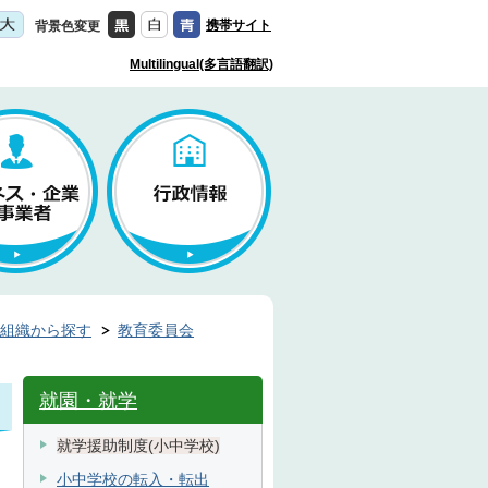
携帯サイト
背景色変更
Multilingual(多言語翻訳)
組織から探す
教育委員会
就園・就学
就学援助制度(小中学校)
小中学校の転入・転出