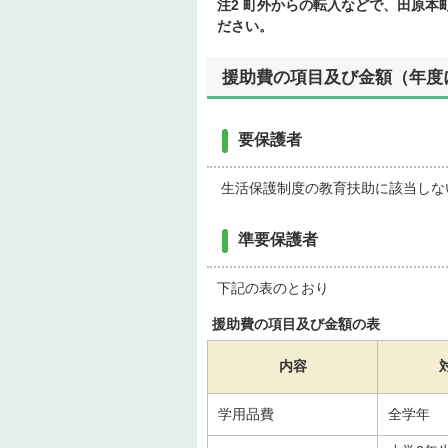
注2 町外からの転入などで、田原
ださい。
援助費の項目及び金額（年度
要保護者
生活保護制度の教育扶助に該当しな
準要保護者
下記の表のとおり
援助費の項目及び金額の表
内容
学用品費
全学年