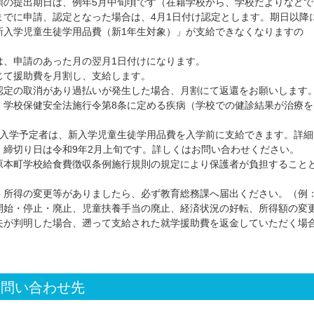
類の提出期日は、例年5月中旬頃です（在籍学校から、学校だよりなどで
までに申請、認定となった場合は、4月1日付け認定とします。期日以降
新入学児童生徒学用品費（新1年生対象）」が支給できなくなりますの
は、申請のあった月の翌月1日付けになります。
じて援助費を月割し、支給します。
認定の取消があり過払いが発生した場合、月割にて返還をお願いします
、学校保健安全法施行令第8条に定める疾病（学校での健診結果が治療を
校入学予定者は、新入学児童生徒学用品費を入学前に支給できます。詳細
。締切り日は令和9年2月上旬です。詳しくはお問い合わせください。
原本町学校給食費徴収条例施行規則の規定により保護者が負担すること
・所得の変更等がありましたら、必ず教育総務課へ届出ください。（例
開始・停止・廃止、児童扶養手当の廃止、経済状況の好転、所得額の変
失が判明した場合、遡って支給された就学援助費を返金していただく場
お問い合わせ先