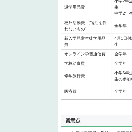
小学2年
通学用品費
生
中学2年
校外活動費 （宿泊を伴
全学年
わないもの）
新入学児童生徒学用品
4月1日
費
生
オンライン学習通信費
全学年
学校給食費
全学年
小学6年
修学旅行費
生の参加
医療費
全学年
留意点