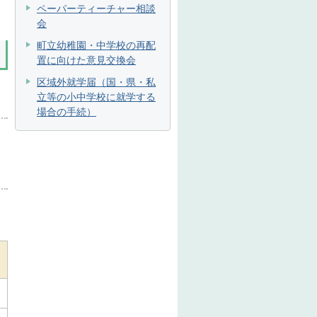
ペーパーティーチャー相談
会
町立幼稚園・中学校の再配
置に向けた意見交換会
区域外就学届（国・県・私
立等の小中学校に就学する
場合の手続）