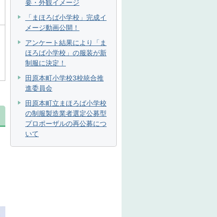
要・外観イメージ
「まほろば小学校」完成イ
メージ動画公開！
アンケート結果により「ま
ほろば小学校」の服装が新
制服に決定！
田原本町小学校3校統合推
進委員会
田原本町立まほろば小学校
の制服製造業者選定公募型
プロポーザルの再公募につ
いて