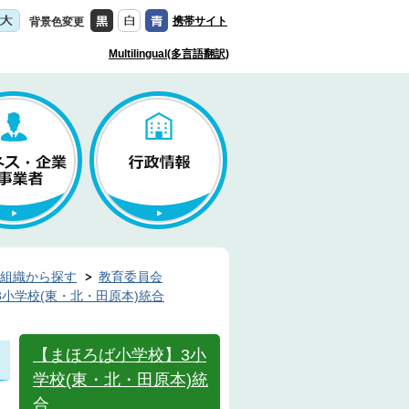
携帯サイト
背景色変更
Multilingual(多言語翻訳)
組織から探す
教育委員会
小学校(東・北・田原本)統合
【まほろば小学校】3小
学校(東・北・田原本)統
合