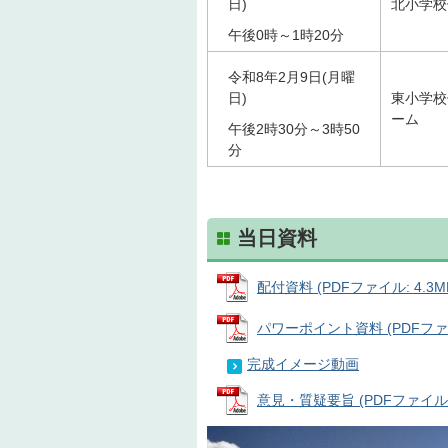
日)
北小学校
午後0時～1時20分
令和8年2月9日(月曜
日)
東小学校
ーム
午後2時30分～3時50
分
当日資料
配付資料 (PDFファイル: 4.3M
パワーポイント資料 (PDFファイル
完成イメージ動画
意見・質疑要旨 (PDFファイル: 2