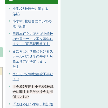
小学校3校統合に関する
計
Q&A
小学校3校統合についての
取り組み
田原本町立まほろば小学校
の校章デザイン案を募集し
ます！【応募期間終了】
まほろば小学校におけるス
クールバス通学の基準と対
象エリアが決定しまし
た！
まほろば小学校建設工事だ
より
【令和7年度】小学校3校統
合に関する意見交換会を開
催しました
「まほろば小学校」施設概