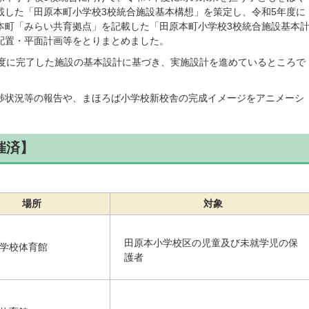
載した「田原本町小学校3校統合施設基本構想」を策定し、令和5年度に
本町「みらい共育拠点」を記載した「田原本町小学校3校統合施設基本
配置・平面計画等をとりまとめました。
年度に完了した施設の基本設計に基づき、実施設計を進めているところで
捗状況等の報告や、まほろば小学校新校舎の完成イメージをアニメーシ
催済】
場所
対象
田原本小学校区の児童及び未就学児の保
学校体育館
護者