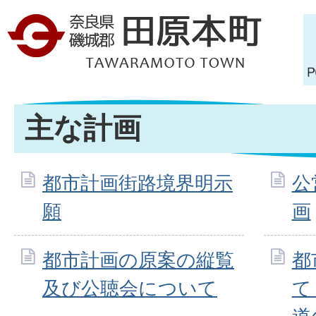
主な計画
都市計画街路境界明示
公
願
画
都市計画の原案の縦覧
都
及び公聴会について
て