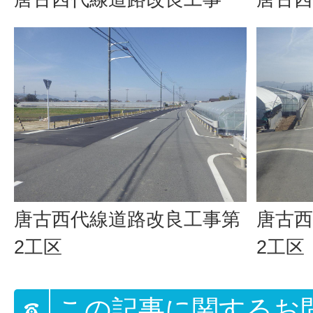
唐古西代線道路改良工事第
唐古西
2工区
2工区
この記事に関するお