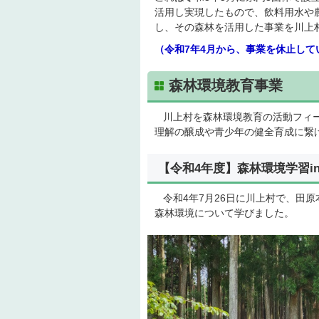
活用し実現したもので、飲料用水や
し、その森林を活用した事業を川上
（令和7年4月から、事業を休止して
森林環境教育事業
川上村を森林環境教育の活動フィー
理解の醸成や青少年の健全育成に繋
【令和4年度】森林環境学習i
令和4年7月26日に川上村で、田原
森林環境について学びました。