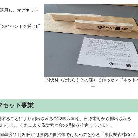
活用し、マグネット
等のイベントを通じ町
間伐材（たわらもとの森）で作ったマグネット
ー
フセット事業
することにより創出されるCO2吸収量を、田原本町から排出される
セット）し、それにより脱炭素社会の構築を推進しています。
年度12月20日には県内の自治体では初めてとなる「奈良県森林CO2