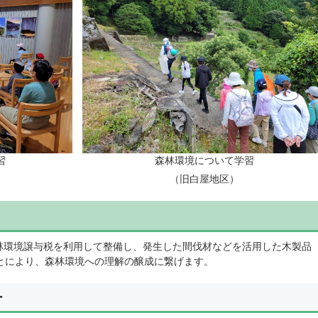
習
森林環境について学習
（旧白屋地区）
環境譲与税を利用して整備し、発生した間伐材などを活用した木製品
とにより、森林環境への理解の醸成に繋げます。
ー