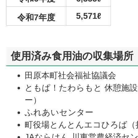
5,571ℓ
令和7
年度
使用済み食用油の収集場所
田原本町社会福祉協議会
ともぱ！たわらもと 休憩施
ー）
ふれあいセンター
町役場とんとんエコひろば（
JAならけん 川東営農経済セ