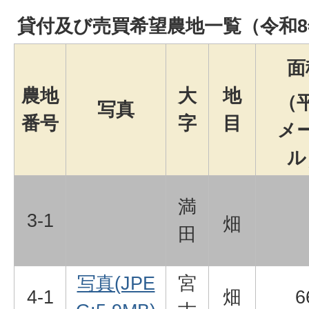
貸付及び売買希望農地一覧（令和8
面
農地
大
地
（
写真
番号
字
目
メ
ル
満
3-1
畑
田
写真(JPE
宮
4-1
畑
6