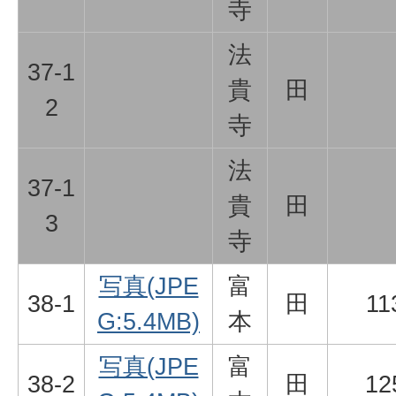
寺
法
37-1
貴
田
2
寺
法
37-1
貴
田
3
寺
写真(JPE
富
38-1
田
11
G:5.4MB)
本
写真(JPE
富
38-2
田
12