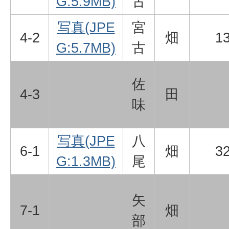
G:5.9MB)
古
写真(JPE
宮
4-2
畑
1
G:5.7MB)
古
佐
4-3
田
味
写真(JPE
八
6-1
畑
3
G:1.3MB)
尾
矢
7-1
畑
部