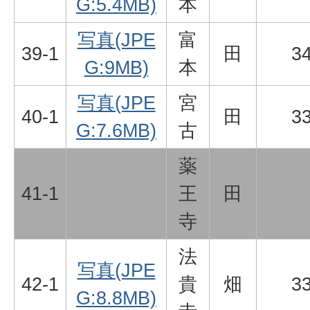
G:5.4MB)
本
写真(JPE
富
39-1
田
3
G:9MB)
本
写真(JPE
宮
40-1
田
3
G:7.6MB)
古
薬
41-1
王
田
寺
法
写真(JPE
42-1
貴
畑
3
G:8.8MB)