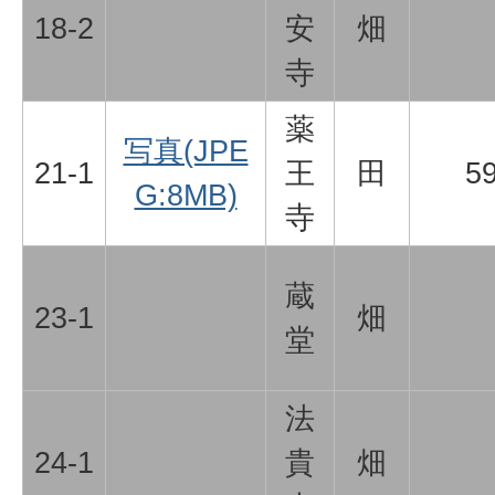
18-2
安
畑
寺
薬
写真(JPE
21-1
王
田
5
G:8MB)
寺
蔵
23-1
畑
堂
法
24-1
貴
畑