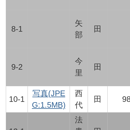
矢
8-1
田
部
今
9-2
田
里
写真(JPE
西
10-1
田
9
G:1.5MB)
代
法