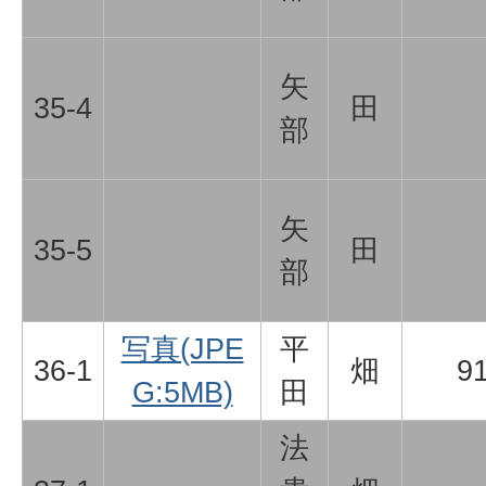
矢
35-4
田
部
矢
35-5
田
部
写真(JPE
平
36-1
畑
9
G:5MB)
田
法