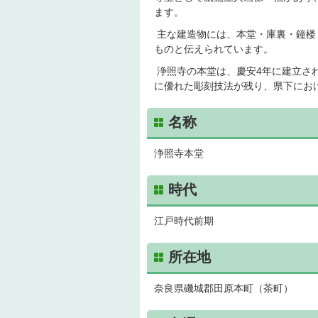
ます。
主な建造物には、本堂・庫裏・鐘楼
ものと伝えられています。
浄照寺の本堂は、慶安4年に建立さ
に優れた彫刻技法が残り、県下にお
名称
浄照寺本堂
時代
江戸時代前期
所在地
奈良県磯城郡田原本町（茶町）