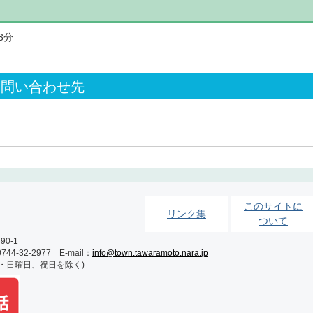
3分
お問い合わせ先
このサイトに
リンク集
ついて
0-1
-32-2977 E-mail：
info@town.tawaramoto.nara.jp
土・日曜日、祝日を除く)