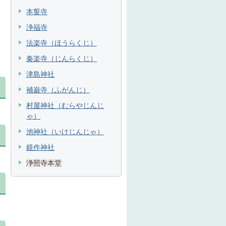
本誓寺
浄福寺
法楽寺（ほうらくじ）
秦楽寺（じんらくじ）
津島神社
補巌寺（ふがんじ）
村屋神社（むらやじんじ
ゃ）
池神社（いけじんじゃ）
鏡作神社
浄照寺本堂