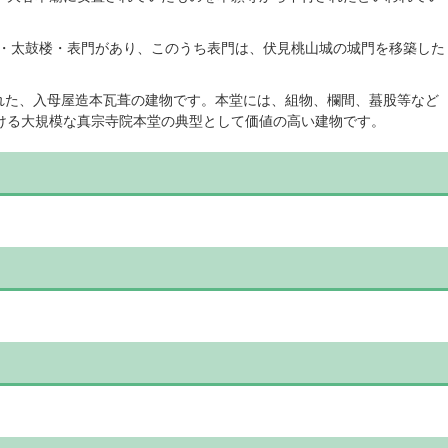
・太鼓楼・表門があり、このうち表門は、伏見桃山城の城門を移築した
れた、入母屋造本瓦葺の建物です。本堂には、組物、欄間、蟇股等など
ける大規模な真宗寺院本堂の典型として価値の高い建物です。