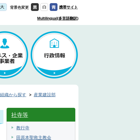
携帯サイト
背景色変更
Multilingual(多言語翻訳)
組織から探す
産業建設部
社寺等
教行寺
田原本聖救主教会