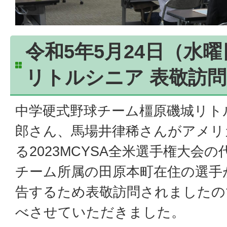
令和5年5月24日（水
リトルシニア 表敬訪問
中学硬式野球チーム橿原磯城リト
郎さん、馬場井律稀さんがアメリ
る2023MCYSA全米選手権大会
チーム所属の田原本町在住の選手
告するため表敬訪問されましたの
べさせていただきました。