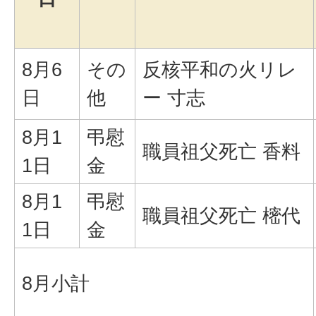
8月6
その
反核平和の火リレ
日
他
ー 寸志
8月1
弔慰
職員祖父死亡 香料
1日
金
8月1
弔慰
職員祖父死亡 樒代
1日
金
8月小計