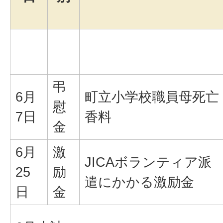
弔
6月
町立小学校職員母死亡
慰
7日
香料
金
6月
激
JICAボランティア派
25
励
遣にかかる激励金
日
金