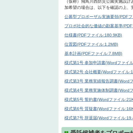
（仮称）飛鳥川西防災公園実施設計
加希望の場合は、以下を確認の上、
公募型プロポーザル実施要領(PDFファイ
プロポ社会的な価値の勘案基準(PDFファ
仕様書(PDFファイル:180.9KB)
位置図(PDFファイル:1.2MB)
基本計画(PDFファイル:7.8MB)
様式第1号 参加申請書(Wordファイル:7
様式第2号 会社概要(Wordファイル:17
様式第3号 業務実績報告調書(Wordファ
様式第4号 業務実施体制調書(Wordファ
様式第5号 誓約書(Wordファイル:21K
様式第6号 質疑書(Wordファイル:16K
様式第7号 辞退届(Wordファイル:19.4