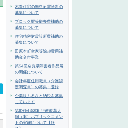
木造住宅の無料耐震診断の
募集について
ブロック塀等撤去費補助の
募集について
住宅精密耐震診断費補助の
募集について
田原本町空家等除却費用補
助金交付事業
第54回奈良県障害者作品展
の開催について
会計年度任用職員（介護認
定調査員）の募集・登録
企業版ふるさと納税を募集
しています
第6次田原本町行政改革大
綱（案）パブリックコメン
トの実施について【終