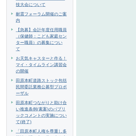
技大会について
耐震フォーラム開催のご案
内
【急募】会計年度任用職員
（保健師：こども家庭セン
ター職員）の募集につい
て
お天気キャスターと作る！
マイ・タイムライン講習会
の開催
田原本町道路ストック包括
民間委託業務公募型プロポ
ーザル
田原本町つながりと助け合
い推進条例(素案)のパブリ
ックコメントの実施につい
て(終了)
「田原本町人権を尊重し多