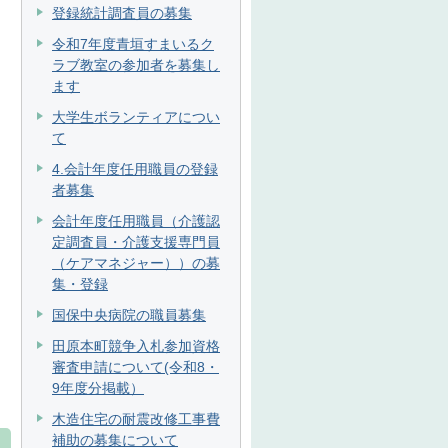
登録統計調査員の募集
令和7年度青垣すまいるク
ラブ教室の参加者を募集し
ます
大学生ボランティアについ
て
4.会計年度任用職員の登録
者募集
会計年度任用職員（介護認
定調査員・介護支援専門員
（ケアマネジャー））の募
集・登録
国保中央病院の職員募集
田原本町競争入札参加資格
審査申請について(令和8・
9年度分掲載）
木造住宅の耐震改修工事費
補助の募集について