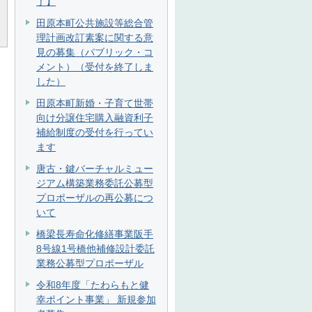
了】
田原本町公共施設等総合管
理計画改訂素案に関する意
見の募集（パブリック・コ
メント）（受付を終了しま
した）
田原本町新婚・子育て世帯
向け分譲住宅購入融資利子
補給制度の受付を行ってい
ます
唐古・鍵バーチャルミュー
ジアム構築業務委託公募型
プロポーザルの再公募につ
いて
橋梁長寿命化修繕事業阪手
8号線1号橋他補修設計委託
業務公募型プロポーザル
令和8年度「たわらもと健
幸ポイント事業」 新規参加