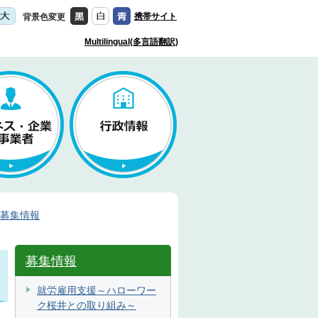
携帯サイト
背景色変更
Multilingual(多言語翻訳)
募集情報
募集情報
就労雇用支援～ハローワー
ク桜井との取り組み～