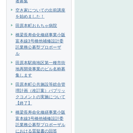
者募集
空き家についての出前講座
を始めました！
田原本町おもちゃ病院
橋梁長寿命化修繕事業小阪
富本線3号橋他補修設計委
託業務公募型プロポーザ
ル
田原本駅南地区第一種市街
地再開発事業のビル名称募
集します
田原本町公共施設等総合管
理計画（改訂案）パブリッ
クコメントの実施について
【終了】
橋梁長寿命化修繕事業小阪
富本線3号橋他補修設計委
託業務公募型プロポーザル
における質疑書の回答