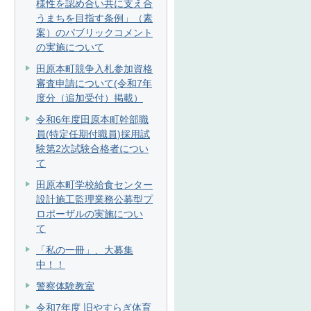
様性を認め合い共に支え合
うまちを目指す条例」（素
案）のパブリックコメント
の実施について
田原本町競争入札参加資格
審査申請について(令和7年
度分（追加受付）掲載）
令和6年度田原本町幹部職
員(特定任期付職員)採用試
験第2次試験合格者につい
て
田原本町学校給食センター
設計施工監理業務公募型プ
ロポーザルの実施につい
て
「私の一冊」、大募集
中！！
警察体験教室
令和7年度 旧やすらぎ体育