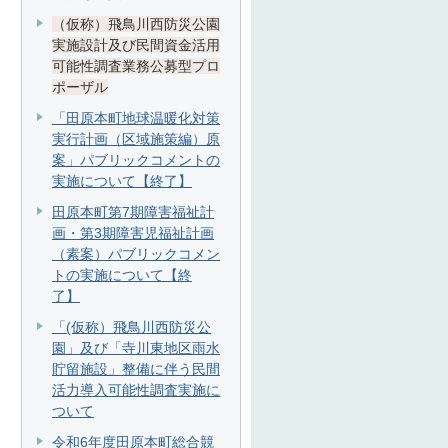
（仮称）飛鳥川西防災公園
実施設計及び民間資金活用
可能性調査業務公募型プロ
ポーザル
「田原本町地球温暖化対策
実行計画（区域施策編）原
案」パブリックコメントの
実施について【終了】
田原本町第7期障害福祉計
画・第3期障害児福祉計画
（素案）パブリックコメン
トの実施について【終
了】
「(仮称）飛鳥川西防災公
園」及び「寺川東地区雨水
貯留施設」整備に伴う民間
活力導入可能性調査実施に
ついて
令和6年度田原本町総合競