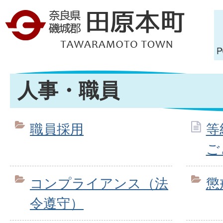
人事・職員
職員採用
等
ご
コンプライアンス（法
懲
令遵守）