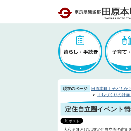
現在のページ
田原本町｜子どもか
まちづくりの計画
定住自立圏イベント情
大和まほろば広域定住自立圏の市町