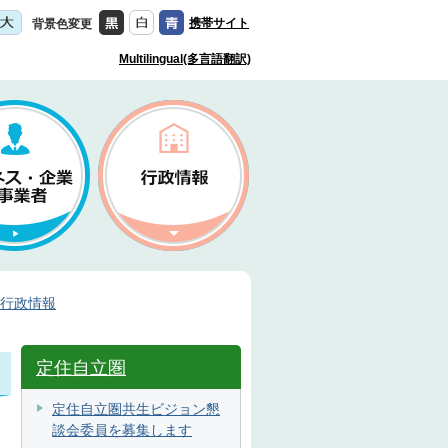
携帯サイト
背景色変更
Multilingual(多言語翻訳)
行政情報
定住自立圏
定住自立圏共生ビジョン懇
談会委員を募集します