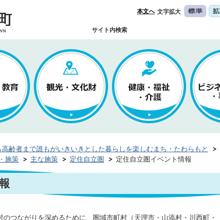
本文へ
文字拡大
サイト内検索
ら高齢者まで誰もがいきいきとした暮らしを楽しむまち・たわらもと
・施策
主な施策
定住自立圏
定住自立圏イベント情報
報
村のつながりを深めるために、圏域市町村（天理市・山添村・川西町・