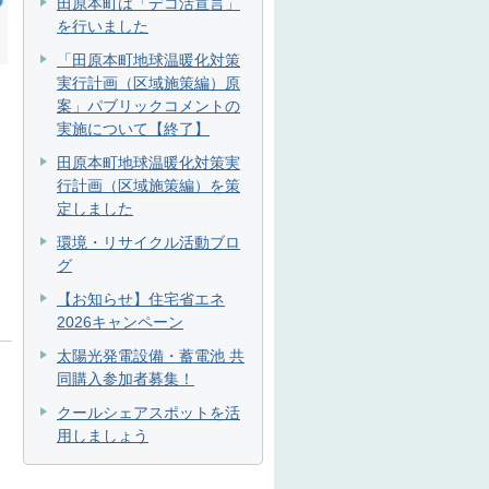
田原本町は「デコ活宣言」
を行いました
「田原本町地球温暖化対策
実行計画（区域施策編）原
案」パブリックコメントの
実施について【終了】
田原本町地球温暖化対策実
行計画（区域施策編）を策
定しました
環境・リサイクル活動ブロ
グ
【お知らせ】住宅省エネ
2026キャンペーン
太陽光発電設備・蓄電池 共
同購入参加者募集！
クールシェアスポットを活
用しましょう