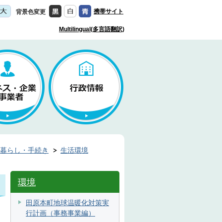
携帯サイト
背景色変更
Multilingual(多言語翻訳)
暮らし・手続き
生活環境
環境
田原本町地球温暖化対策実
行計画（事務事業編）