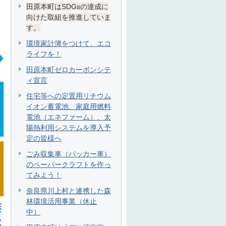
田原本町はSDGsの達成に
向けた取組を推進していま
す。
環境家計簿をつけて、エコ
ライフを！
田原本町ゼロカーボンシテ
ィ宣言
住宅等への定置用リチウム
イオン蓄電池、家庭用燃料
電池（エネファーム）、太
陽熱利用システムを導入予
定の皆様へ
ごみ収集車（パッカー車）
のペーパークラフトを作っ
てみよう！
奈良県川上村と連携した森
林環境活用事業（休止
中）