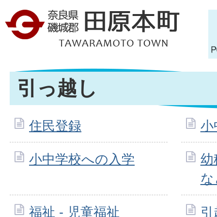
引っ越し
住民登録
小
小中学校への入学
幼
な
福祉 - 児童福祉
引