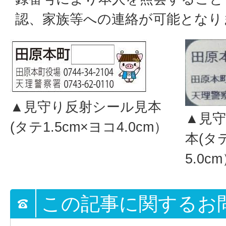
認、家族等への連絡が可能となり
▲見守り反射シール見本
▲見
(タテ1.5cm×ヨコ4.0cm）
本(タテ
5.0c
この記事に関するお