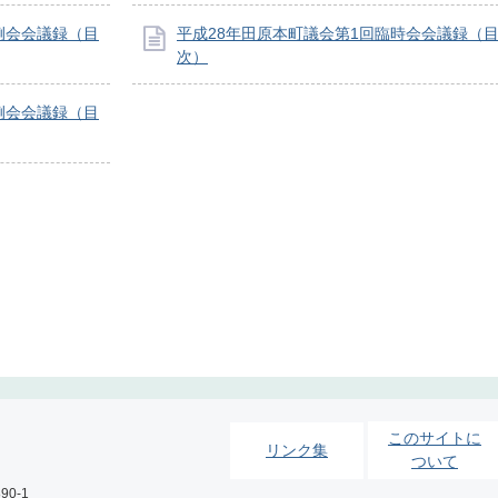
例会会議録（目
平成28年田原本町議会第1回臨時会会議録（
次）
例会会議録（目
このサイトに
リンク集
ついて
0-1