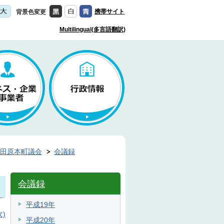
携帯サイト
背景色変更
Multilingual(多言語翻訳)
田原本町議会
会議録
会議録
平成19年
)
平成20年