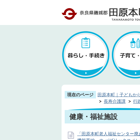
現在のページ
田原本町｜子どもか
長寿介護課
行
健康・福祉施設
「田原本町老人福祉センター廃