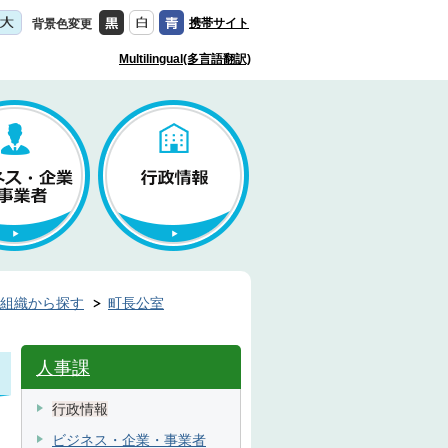
携帯サイト
背景色変更
Multilingual(多言語翻訳)
組織から探す
町長公室
人事課
行政情報
ビジネス・企業・事業者