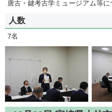
唐古・鍵考古学ミュージアム等に
人数
7名