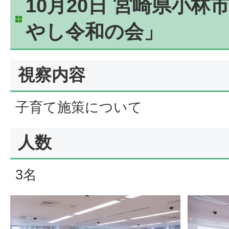
10月20日 宮崎県小林
やし令和の会」
視察内容
子育て施策について
人数
3名