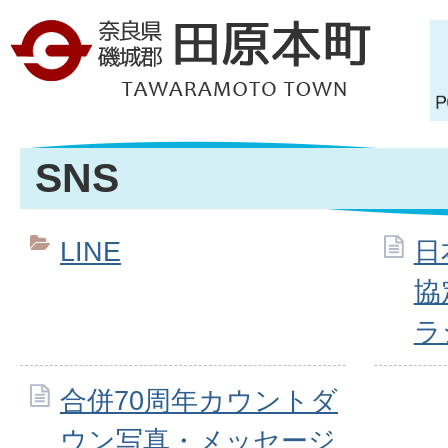
SNS
LINE
日
協
ラ
合併70周年カウントダ
ウン写真・メッセージ