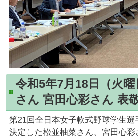
令和5年7月18日（火
さん 宮田心彩さん 表
第21回全日本女子軟式野球学生
決定した松並柚菜さん、宮田心彩