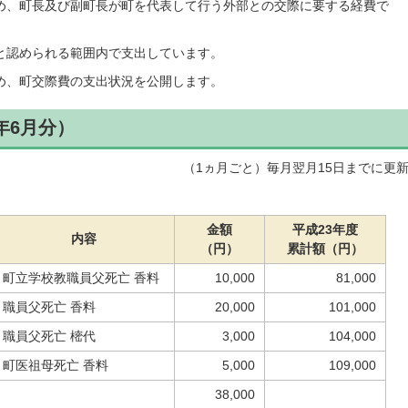
め、町長及び副町長が町を代表して行う外部との交際に要する経費で
と認められる範囲内で支出しています。
め、町交際費の支出状況を公開します。
年6月分）
（1ヵ月ごと）毎月翌月15日までに更
金額
平成23年度
内容
（円）
累計額（円）
町立学校教職員父死亡 香料
10,000
81,000
職員父死亡 香料
20,000
101,000
職員父死亡 樒代
3,000
104,000
町医祖母死亡 香料
5,000
109,000
38,000