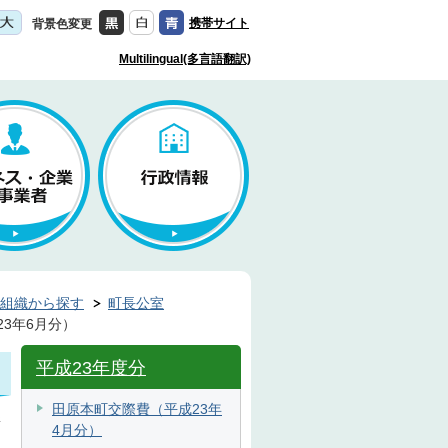
携帯サイト
背景色変更
Multilingual(多言語翻訳)
組織から探す
町長公室
3年6月分）
平成23年度分
田原本町交際費（平成23年
新
4月分）