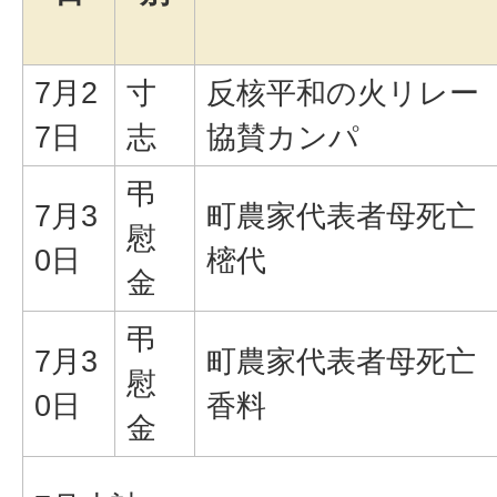
7月2
寸
反核平和の火リレー
7日
志
協賛カンパ
弔
7月3
町農家代表者母死亡
慰
0日
樒代
金
弔
7月3
町農家代表者母死亡
慰
0日
香料
金