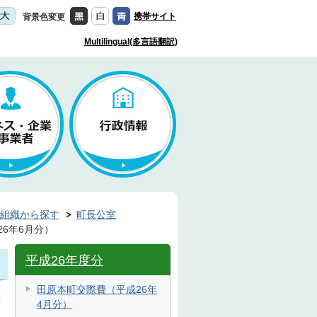
携帯サイト
背景色変更
Multilingual(多言語翻訳)
組織から探す
町長公室
6年6月分）
平成26年度分
田原本町交際費（平成26年
新
4月分）