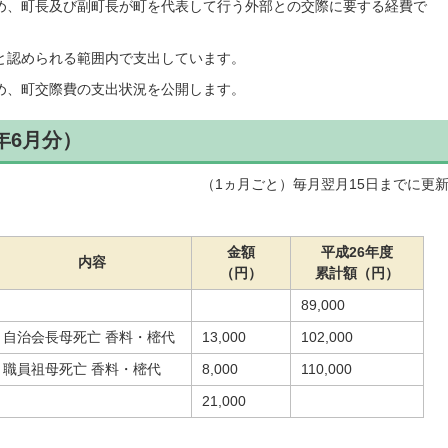
め、町長及び副町長が町を代表して行う外部との交際に要する経費で
と認められる範囲内で支出しています。
め、町交際費の支出状況を公開します。
年6月分）
（1ヵ月ごと）毎月翌月15日までに更
金額
平成26年度
内容
（円）
累計額（円）
89,000
自治会長母死亡 香料・樒代
13,000
102,000
職員祖母死亡 香料・樒代
8,000
110,000
21,000