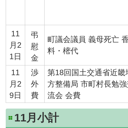
11
弔
町議会議員 義母死亡 
月2
慰
料・樒代
1日
金
11
渉
第18回国土交通省近畿
月2
外
方整備局 市町村長勉強
9日
費
流会 会費
11月小計