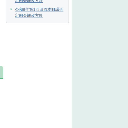
定例会施政方針
令和8年第1回田原本町議会
定例会施政方針
る