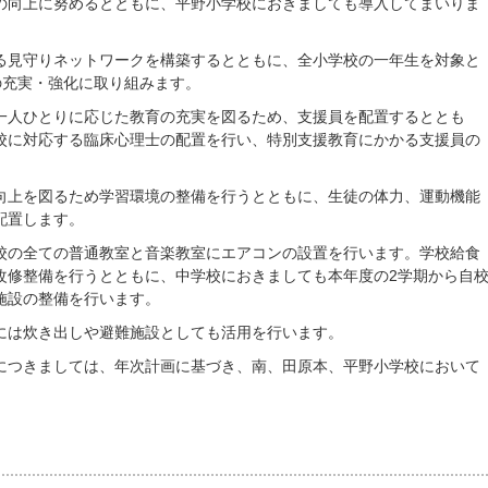
の向上に努めるとともに、平野小学校におきましても導入してまいりま
る見守りネットワークを構築するとともに、全小学校の一年生を対象と
の充実・強化に取り組みます。
一人ひとりに応じた教育の充実を図るため、支援員を配置するととも
校に対応する臨床心理士の配置を行い、特別支援教育にかかる支援員の
向上を図るため学習環境の整備を行うとともに、生徒の体力、運動機能
配置します。
校の全ての普通教室と音楽教室にエアコンの設置を行います。学校給食
改修整備を行うとともに、中学校におきましても本年度の2学期から自
施設の整備を行います。
には炊き出しや避難施設としても活用を行います。
につきましては、年次計画に基づき、南、田原本、平野小学校において