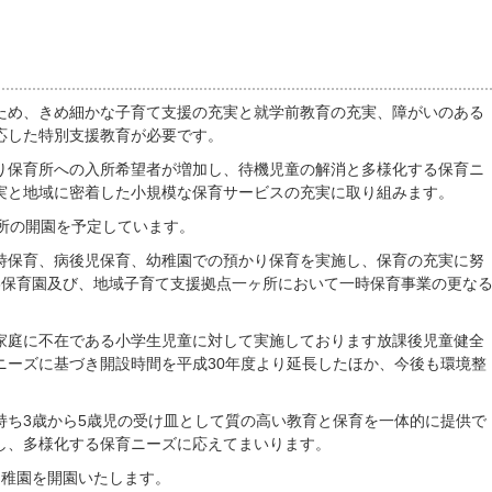
ため、きめ細かな子育て支援の充実と就学前教育の充実、障がいのある
応した特別支援教育が必要です。
り保育所への入所希望者が増加し、待機児童の解消と多様化する保育ニ
実と地域に密着した小規模な保育サービスの充実に取り組みます。
育所の開園を予定しています。
時保育、病後児保育、幼稚園での預かり保育を実施し、保育の充実に努
3保育園及び、地域子育て支援拠点一ヶ所において一時保育事業の更な
家庭に不在である小学生児童に対して実施しております放課後児童健全
ニーズに基づき開設時間を平成30年度より延長したほか、今後も環境整
持ち3歳から5歳児の受け皿として質の高い教育と保育を一体的に提供で
し、多様化する保育ニーズに応えてまいります。
幼稚園を開園いたします。