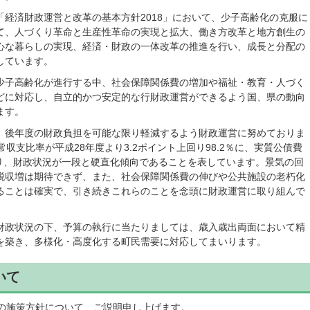
経済財政運営と改革の基本方針2018」において、少子高齢化の克服に
て、人づくり革命と生産性革命の実現と拡大、働き方改革と地方創生の
心な暮らしの実現、経済・財政の一体改革の推進を行い、成長と分配の
しています。
少子高齢化が進行する中、社会保障関係費の増加や福祉・教育・人づく
どに対応し、自立的かつ安定的な行財政運営ができるよう国、県の動向
ます。
、後年度の財政負担を可能な限り軽減するよう財政運営に努めておりま
収支比率が平成28年度より3.2ポイント上回り98.2％に、実質公債費
となり、財政状況が一段と硬直化傾向であることを表しています。景気の回
税収増は期待できず、また、社会保障関係費の伸びや公共施設の老朽化
ることは確実で、引き続きこれらのことを念頭に財政運営に取り組んで
財政状況の下、予算の執行に当たりましては、歳入歳出両面において精
を築き、多様化・高度化する町民需要に対応してまいります。
いて
りの施策方針について、ご説明申し上げます。