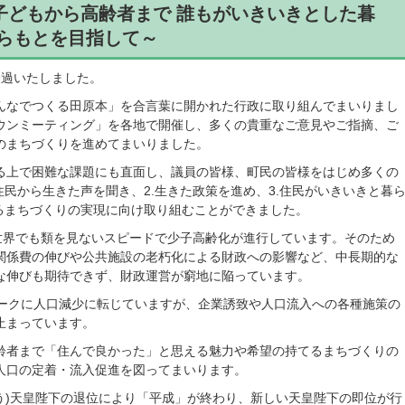
子どもから高齢者まで 誰もがいきいきとした暮
わらもとを目指して～
経過いたしました。
んなでつくる田原本」を合言葉に開かれた行政に取り組んでまいりまし
ウンミーティング」を各地で開催し、多くの貴重なご意見やご指摘、ご
のまちづくりを進めてまいりました。
る上で困難な課題にも直面し、議員の皆様、町民の皆様をはじめ多くの
住民から生きた声を聞き、2.生きた政策を進め、3.住民がいきいきと暮
れるまちづくりの実現に向け取り組むことができました。
、世界でも類を見ないスピードで少子高齢化が進行しています。そのため
関係費の伸びや公共施設の老朽化による財政への影響など、中長期的な
な伸びも期待できず、財政運営が窮地に陥っています。
ピークに人口減少に転じていますが、企業誘致や人口流入への各種施策の
止まっています。
齢者まで「住んで良かった」と思える魅力や希望の持てるまちづくりの
人口の定着・流入促進を図ってまいります。
う)天皇陛下の退位により「平成」が終わり、新しい天皇陛下の即位が行