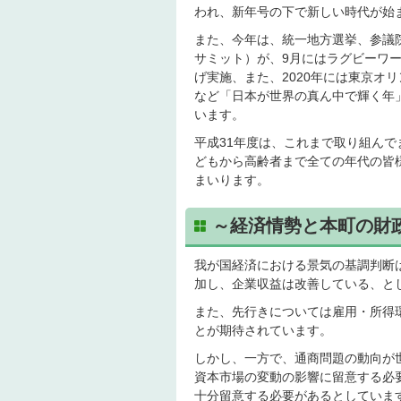
われ、新年号の下で新しい時代が始
また、今年は、統一地方選挙、参議院
サミット）が、9月にはラグビーワ
げ実施、また、2020年には東京オ
など「日本が世界の真ん中で輝く年
います。
平成31年度は、これまで取り組ん
どもから高齢者まで全ての年代の皆
まいります。
～経済情勢と本町の財
我が国経済における景気の基調判断
加し、企業収益は改善している、と
また、先行きについては雇用・所得
とが期待されています。
しかし、一方で、通商問題の動向が
資本市場の変動の影響に留意する必
十分留意する必要があるとしていま