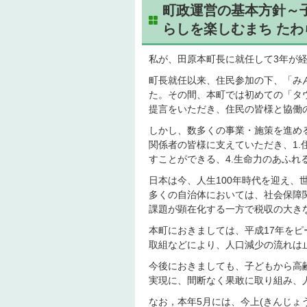
町政運営の基本方針～
らしを楽しむまち た
私が、田原本町長に就任して3年が
町長就任以来、住民参加の下、「み
た。その間、本町では初めての「タ
提言をいただき、住民の皆様と協働
しかし、数多くの事業・施策を進め
関係者の皆様に支えていただき、1.
すことができる、4.生命力のあふ
日本は今、人生100年時代を迎え
多くの自治体においては、社会保障
課題が顕在化する一方で税収の大き
本町におきましては、平成17年を
取組などにより、人口減少の流れは
今後におきましても、子どもから高
実現に、間断なく果敢に取り組み、
なお，本年5月には、今上(きんじょ