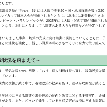
まります。
議員選挙が行われ、6月には大阪で主要20ヶ国・地域首脳会議（G20
ールドカップ日本大会が開催されるとともに、10月には消費税の引き上
リンピック・パラリンピックが、2025年には大阪・関西万博が開催され
」となり、本町にとりましても影響のある大きな行事などが予定されて
でまいりました事業・施策の完成に向け着実に実施していくとともに、子
様との連携を強化し、新しい田原本町のまちづくりに全力で取り組んで
政状況を踏まえて～
は、景気は緩やかに回復しており、個人消費は持ち直し、設備投資は増
しています。
環境の改善が続く中で、各種政策の効果もあり、緩やかな回復が続くこ
世界経済に与える影響や海外経済の動向と政策に関する不確実性、金融
要があり、また、相次いで発生している自然災害が経済に与える影響に
す。