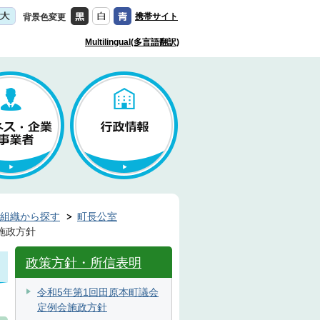
携帯サイト
背景色変更
Multilingual(多言語翻訳)
組織から探す
町長公室
施政方針
政策方針・所信表明
令和5年第1回田原本町議会
定例会施政方針