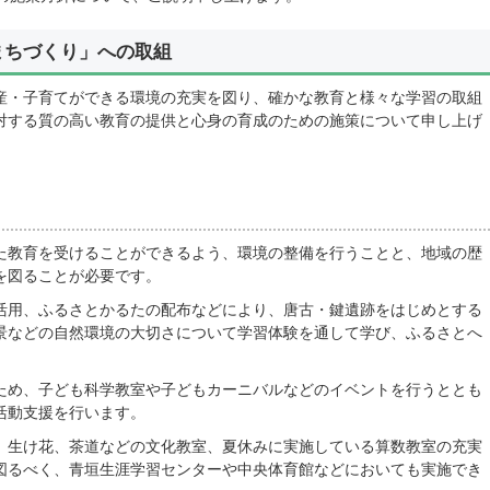
まちづくり」への取組
産・子育てができる環境の充実を図り、確かな教育と様々な学習の取組
対する質の高い教育の提供と心身の育成のための施策について申し上げ
た教育を受けることができるよう、環境の整備を行うことと、地域の歴
を図ることが必要です。
活用、ふるさとかるたの配布などにより、唐古・鍵遺跡をはじめとする
景などの自然環境の大切さについて学習体験を通して学び、ふるさとへ
ため、子ども科学教室や子どもカーニバルなどのイベントを行うととも
活動支援を行います。
、生け花、茶道などの文化教室、夏休みに実施している算数教室の充実
図るべく、青垣生涯学習センターや中央体育館などにおいても実施でき