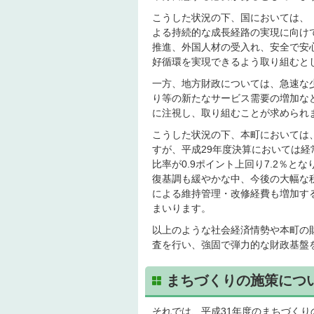
こうした状況の下、国においては、「
よる持続的な成長経路の実現に向け
推進、外国人材の受入れ、安全で安
好循環を実現できるよう取り組むと
一方、地方財政については、急速な
り等の新たなサービス需要の増加な
に注視し、取り組むことが求められ
こうした状況の下、本町においては
すが、平成29年度決算においては経常
比率が0.9ポイント上回り7.2％
復基調も緩やかな中、今後の大幅な
による維持管理・改修経費も増加す
まいります。
以上のような社会経済情勢や本町の
査を行い、強固で弾力的な財政基盤
まちづくりの施策につ
それでは、平成31年度のまちづく