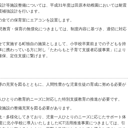
設計等施設整備については、平成31年度は田原本幼稚園においては耐震
震補強設計を行います。
の全ての保育室にエアコンを設置します。
幼児教育・保育の無償化につきましては、制度内容に基づき、適切に対応
せて実施する町独自の施策としまして、小学校卒業前までの子どもを持
事に携わっている方に対し「たわらもと子育て支援者応援事業」により
確保、定住支援に繋げます。
導の充実を図るとともに、人間性豊かな児童生徒の育成に努める必要が
人ひとりの教育的ニーズに対応した特別支援教育の推進が必要です。
校施設の整備充実を図る必要があります。
化・多様化してきており、児童一人ひとりのニーズに応じたサポート体
度に北小学校に導入いたしましたICT活用推進事業につきましては、引