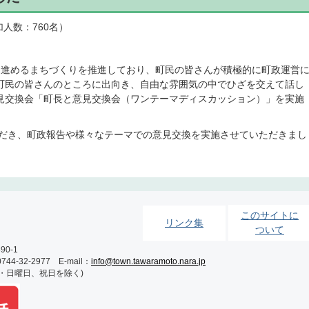
加人数：760名）
に進めるまちづくりを推進しており、町民の皆さんが積極的に町政運営
町民の皆さんのところに出向き、自由な雰囲気の中でひざを交えて話し
見交換会「町長と意見交換会（ワンテーマディスカッション）」を実施
ただき、町政報告や様々なテーマでの意見交換を実施させていただきまし
このサイトに
リンク集
ついて
0-1
-32-2977 E-mail：
info@town.tawaramoto.nara.jp
土・日曜日、祝日を除く)