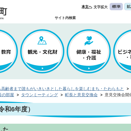
本文へ
文字拡大
サイト内検索
ら高齢者まで誰もがいきいきとした暮らしを楽しむまち・たわらもと
長の部屋
タウンミーティング
町長と意見交換会
意見交換会開
令和6年度）
した