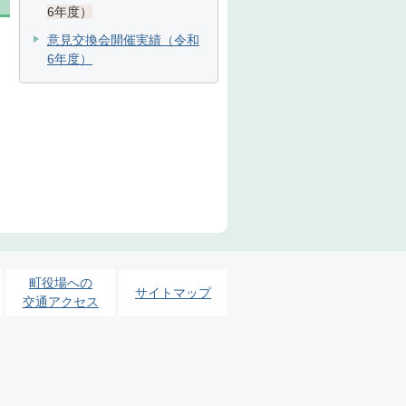
6年度）
意見交換会開催実績（令和
6年度）
に
町役場への
サイトマップ
交通アクセス