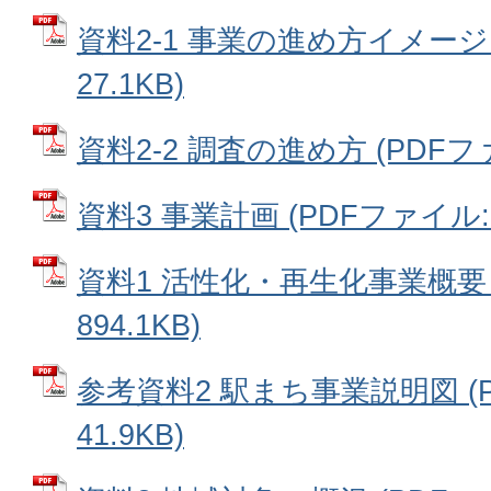
資料2-1 事業の進め方イメージ 
27.1KB)
資料2-2 調査の進め方 (PDFファイ
資料3 事業計画 (PDFファイル: 1
資料1 活性化・再生化事業概要 
894.1KB)
参考資料2 駅まち事業説明図 (
41.9KB)