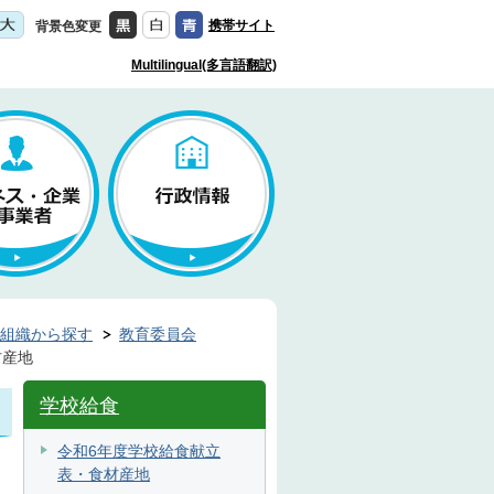
携帯サイト
背景色変更
Multilingual(多言語翻訳)
組織から探す
教育委員会
材産地
学校給食
令和6年度学校給食献立
表・食材産地