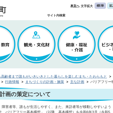
本文へ
文字拡大
サイト内検索
ら高齢者まで誰もがいきいきとした暮らしを楽しむまち・たわらもと
行政情報
まちづくりの計画・施策
主な計画
バリアフリー
計画の策定について
、障害者等、誰もが生活しやすく、また、来訪者等が移動しやすいよう
針、バリアフリー基本構想」（以降、基本構想）を令和6年3月（令和5