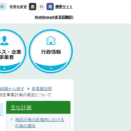
携帯サイト
背景色変更
Multilingual(多言語翻訳)
組織から探す
産業建設部
特定事業計画の策定について
主な計画
地区計画の区域内における
行為の届出