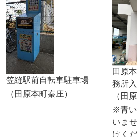
田原
笠縫駅前自転車駐車場
務所入
（田原本町秦庄）
（田原
※青い
いま
けく