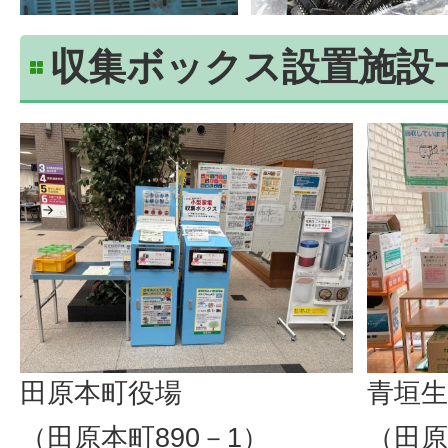
収集ボックス設置施設
田原本町役場
青垣
（田原本町890－1）
（田原