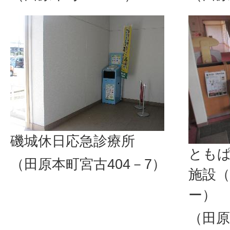
磯城休日応急診療所
ともぱ
（田原本町宮古404－7）
施設
ー）
（田原