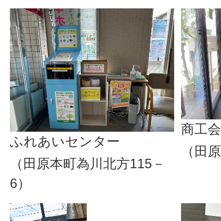
商工会
ふれあいセンター
（田原
（田原本町為川北方115－
6）