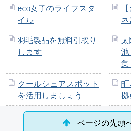
eco女子のライフスタ
【
イル
ネ
羽毛製品を無料引取り
太
します
池
集
クールシェアスポット
町
を活用しましょう
拠
ページの先頭