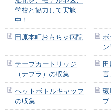
肥化を、モデル地区、
学校と協力して実施
中！
田原本町おもちゃ病院
ボ
ン
テープカートリッジ
田
（テプラ）の収集
言
ペットボトルキャップ
環
の収集
ブ